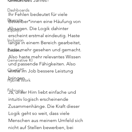
Kennzahlen
Unwort des Jahres? 
Dashboards
Ihr Fehlen bedeutet für viele 
Diversity
Bewerber*innen eine Häufung von 
Absagen. Die Logik dahinter 
Equity
erscheint erstmal eindeutig. Haste 
Inclusion
lange in einem Bereich gearbeitet, 
haste mehr gesehen und gemacht. 
Evidenz
Also haste mehr relevantes Wissen 
Generative KI
und passende Fähigkeiten. Also 
ChatGPT
wirste im Job bessere Leistung 
bringen. 
Hybrid Work
Führung
Ja, unser Hirn liebt einfache und 
intuitiv logisch erscheinende 
Zusammenhänge. Die Kraft dieser 
Logik geht so weit, dass viele 
Menschen aus meinem Umfeld sich 
nicht auf Stellen bewerben, bei 