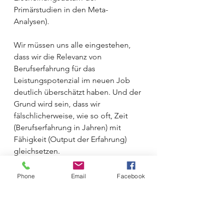
Primärstudien in den Meta-
Analysen). 
Wir müssen uns alle eingestehen, 
dass wir die Relevanz von 
Berufserfahrung für das 
Leistungspotenzial im neuen Job 
deutlich überschätzt haben. Und der 
Grund wird sein, dass wir 
fälschlicherweise, wie so oft, Zeit 
(Berufserfahrung in Jahren) mit 
Fähigkeit (Output der Erfahrung) 
gleichsetzen. 
Meine klare Empfehlung lautet. 
Phone
Email
Facebook
Schaut euch die Fähigkeiten der 
Menschen an. Prüft diese 
Fähigkeiten mit strukturierten 