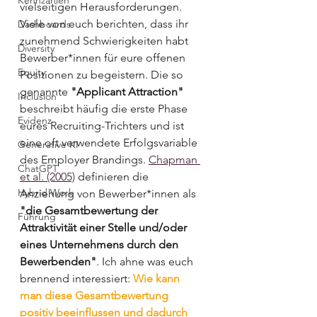
Kennzahlen
vielseitigen Herausforderungen. 
Viele von euch berichten, dass ihr 
Dashboards
zunehmend Schwierigkeiten habt 
Diversity
Bewerber*innen für eure offenen 
Equity
Positionen zu begeistern. Die so 
genannte 
"Applicant Attraction"
Inclusion
beschreibt häufig die erste Phase 
Evidenz
eures Recruiting-Trichters und ist 
eine oft verwendete Erfolgsvariable 
Generative KI
des Employer Brandings. 
Chapman 
ChatGPT
et al. (2005)
 definieren die 
Hybrid Work
Anziehung von Bewerber*innen als 
"die Gesamtbewertung der 
Führung
Attraktivität einer Stelle und/oder 
eines Unternehmens durch den 
Bewerbenden"
. Ich ahne was euch 
brennend interessiert: 
Wie kann 
man diese Gesamtbewertung 
positiv beeinflussen und dadurch 