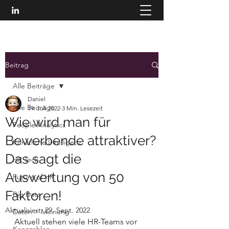
Beitrag
Alle Beiträge
Daniel
Alle Beiträge
19. Juli 2022
3 Min. Lesezeit
Wie wird man für
People Analytics
Bewerbende attraktiver?
Künstliche Intelligenz
Das sagt die
HR Tech
Auswertung von 50
Future of HR
Faktoren!
Big Data
Aktualisiert:
29. Sept. 2022
Daten > Meinung
Aktuell stehen viele HR-Teams vor 