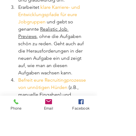
Erarbeitet 
klare Karriere- und 
Entwicklungspfade für eure 
Jobgruppen
 und gebt so 
genannte 
Realistic Job 
Previews
, ohne die Aufgaben 
schön zu reden. Geht auch auf 
die Herausforderungen in der 
neuen Aufgabe ein und zeigt 
auf, wie man an diesen 
Aufgaben wachsen kann.
Befreit eure Recruitingprozesse 
von unnötigen Hürden
 (z.B., 
manuelle Eingaben) und 
informiert transparent und 
Phone
Email
Facebook
vorab über alle Prozessschritte 
der Rekrutierung. Wichtig: Auf 
saubere Selektionverfahren 
mittels validierter 