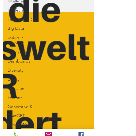
Intelligenz
HR Tech
Future of HR
Big Data
Daten >
Meinung
Kennzahlen
Dashboards
Diversity
Equity
Inclusion
Evidenz
Generative KI
ChatGPT
Hybrid Work
Führung