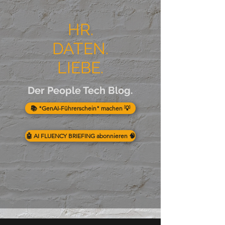
HR.
DATEN.
LIEBE.
Der People Tech Blog.
📚 "GenAI-Führerschein" machen 💡
🤖 AI FLUENCY BRIEFING abonnieren 🧠