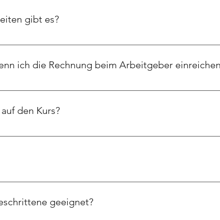
sofort Zugriff auf alle Inhalte.
iten gibt es?
ung möglich, da die Kursplattform (Teachable) keine anderen Zah
enn ich die Rechnung beim Arbeitgeber einreiche
auf, welche Angaben auf der Rechnung notwendig sind – da ei
 auf den Kurs?
ugriff auf alle Inhalte. Das kann sich in Zukunft ändern – wer je
ktion erhältst Du ein Teilnahmezertifikat.
geschrittene geeignet?