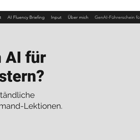
t
AI Fluency Briefing
Input
Über mich
GenAI-Führerschein fü
 AI für
stern?
tändliche
mand-Lektionen.