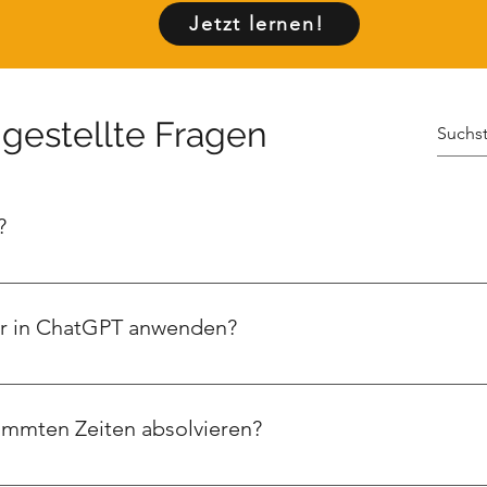
Jetzt lernen!
 gestellte Fragen
?
 reine Videozeit. Zusätzlich kannst Du Dir Zeit für begleitend
ur in ChatGPT anwenden?
die Use Cases und Inhalte bildlich zu vermitteln, aber die Inhal
mini übertragen.
immten Zeiten absolvieren?
d-Format aufgebaut. Das bedeutet: Du entscheidest selbst, wa