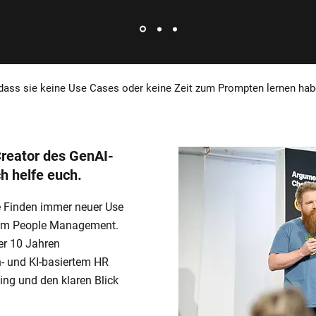
 dass sie keine Use Cases oder keine Zeit zum Prompten lernen habe
Creator des GenAI-
ch helfe euch.
e Finden immer neuer Use
 im People Management.
er 10 Jahren
n- und KI-basiertem HR
ing und den klaren Blick