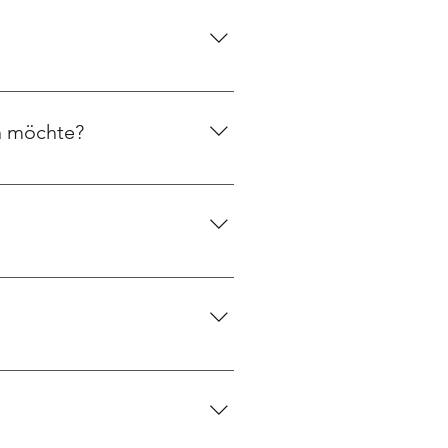
lungsarten unterstützt.
n möchte?
ne nachträgliche Anpassung
tzt bucht, profitiert davon