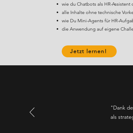
wie du Chatbots als HR-Assistent o
alle Inhalte ohne technische Vork
wie Du Mini-Agents für HR-Aufgab
die Anwendung auf eigene Chall
Jetzt lernen!
"Dank des
als strat