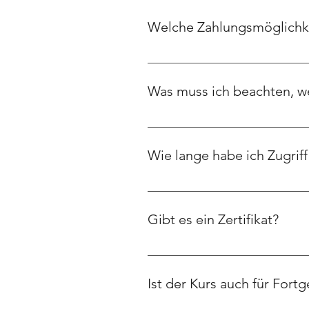
lernst. Nach dem Kauf erhältst Du 
Welche Zahlungsmöglichke
Aktuell ist nur Kreditkartenzahl
Was muss ich beachten, w
Bitte informiere Dich vor dem K
leider nicht möglich ist.
Wie lange habe ich Zugriff
Aktuell erhältst Du lebenslangen Z
dauerhaft.
Gibt es ein Zertifikat?
Ja, nach Abschluss der letzten Le
Ist der Kurs auch für Fort