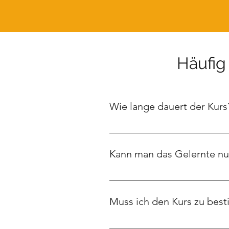
Häufig
Wie lange dauert der Kurs
Der Kurs umfasst ca. 5,5 Stunden
Aufgaben nehmen.
Kann man das Gelernte n
Nein. Ich nutze zwar ChatGPT, um 
wie MS Copilot, Claude oder Ge
Muss ich den Kurs zu best
Nein. Der Kurs ist im Self-Pace