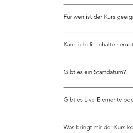
Ja. Auch wenn Du schon mit Cha
spezifischen Use Cases profitie
Für wen ist der Kurs geeig
bereits CustomGPTs sicher baust
viel Neues lernen.
Für alle, die im HR-Bereich arbei
Projektleiter*in. Ideal auch für 
Kann ich die Inhalte herun
Die Videos selbst nicht, aber al
Vorlagen etc.)
Gibt es ein Startdatum?
Nein. Du kannst jederzeit starten
Gibt es Live-Elemente od
Nein, der Kurs ist komplett asyn
zukünftige Community-Formate.
Was bringt mir der Kurs ko