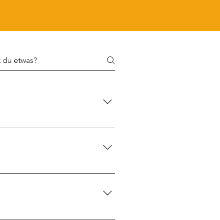
e Übungen und optionale
te lassen sich auf andere Tools,
nn und in welchem Tempo Du